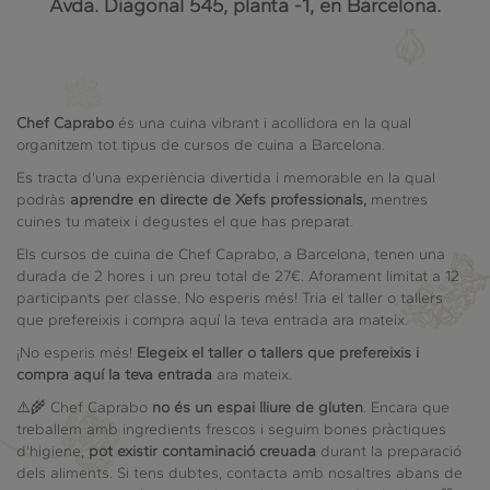
Avda. Diagonal 545, planta -1, en Barcelona.
Chef Caprabo
és una cuina vibrant i acollidora en la qual
organitzem tot tipus de cursos de cuina a Barcelona.
Es tracta d'una experiència divertida i memorable en la qual
podràs
aprendre en directe de Xefs professionals,
mentres
cuines tu mateix i degustes el que has preparat.
Els cursos de cuina de Chef Caprabo, a Barcelona, tenen una
durada de 2 hores i un preu total de 27€. Aforament limitat a 12
participants per classe. No esperis més! Tria el taller o tallers
que prefereixis i compra aquí la teva entrada ara mateix.
¡No esperis més!
Elegeix el taller o tallers que prefereixis i
compra aquí la teva entrada
ara mateix.
⚠️🌾 Chef Caprabo
no és un espai lliure de gluten
. Encara que
treballem amb ingredients frescos i seguim bones pràctiques
d'higiene,
pot existir contaminació creuada
durant la preparació
dels aliments. Si tens dubtes, contacta amb nosaltres abans de