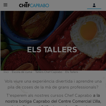
Identifica't
Encara no tens un compte
digital?
Comença aquí
ELS TALLERS
Inici
Escola de cuina
Tallers Chef Caprabo
Els Tallers
Vols viure una experiència divertida i aprendre una
pila de coses de la mà de grans professionals?
T'esperem als nostres cursos Chef Caprabo
a la
nostra botiga Caprabo del Centre Comercial L'illa,