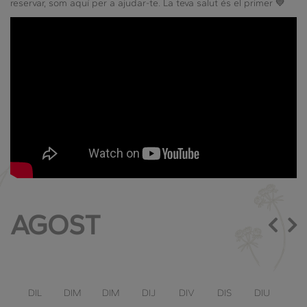
reservar, som aquí per a ajudar-te. La teva salut és el primer 💙
AGOST
DIL
DIM
DIM
DIJ
DIV
DIS
DIU