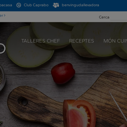
oacasa
Club Caprabo
benvingudallevadora
ter
Cerca
TALLERES CHEF
RECEPTES
MÓN CUI