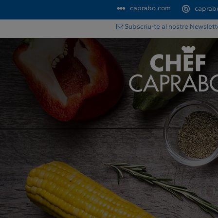
caprabo.com
caprab
Subscriu-te al nostre Newslet