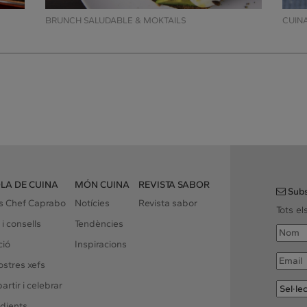
BRUNCH SALUDABLE & MOKTAILS
CUIN
LA DE CUINA
MÓN CUINA
REVISTA SABOR
Subs
rs Chef Caprabo
Notícies
Revista sabor
Tots e
 i consells
Tendències
ció
Inspiracions
ostres xefs
rtir i celebrar
dients