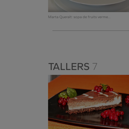
Marta Queralt: sopa de fruits verme...
TALLERS
7