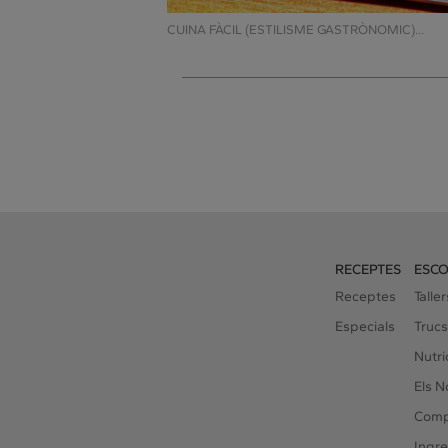
CUINA FÀCIL (ESTILISME GASTRÒNOMIC)...
RECEPTES
ESCO
Receptes
Talle
Especials
Trucs
Nutri
Els N
Compa
Ingre