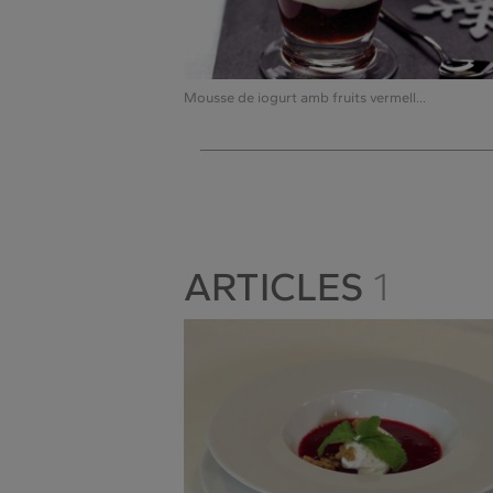
Mousse de iogurt amb fruits vermell...
ARTICLES
1