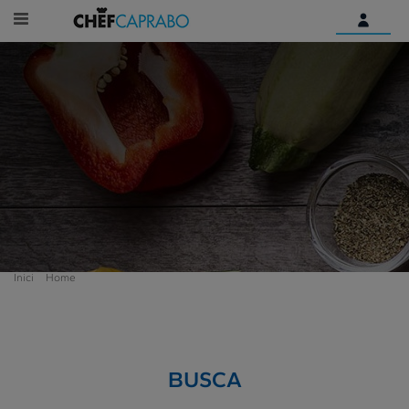
Identifica't
Encara no tens un compte
digital?
Comença aquí
Inici
Home
BUSCA