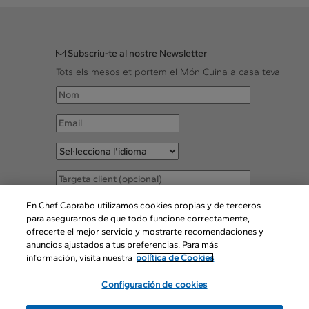
Subscriu-te al nostre Newsletter
Tots els mesos et portem el Món Cuina a casa teva
Accepto les
Condicions legals
En Chef Caprabo utilizamos cookies propias y de terceros
para asegurarnos de que todo funcione correctamente,
ofrecerte el mejor servicio y mostrarte recomendaciones y
SUBSCRIURE
anuncios ajustados a tus preferencias. Para más
información, visita nuestra
política de Cookies
Configuración de cookies