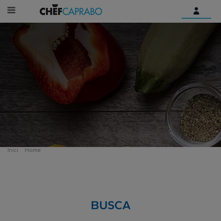
Identifica't
Encara no tens un compte
digital?
Comença aquí
Inici
Home
BUSCA