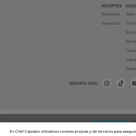
RECEPTES
ESCO
Receptes
Talle
Especials
Trucs
Nutri
Els N
Compa
Ingre
Gloss
SEGUEIX-NOS:
© 
En Chef Caprabo utilizamos cookies propias y de terceros para asegu