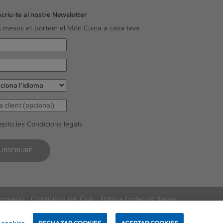
criu-te al nostre Newsletter
ls mesos et portem el Món Cuina a casa teva
epto les
Condicions legals
UBSCRIURE
formació
Condicions del Club
Politica protecció dades