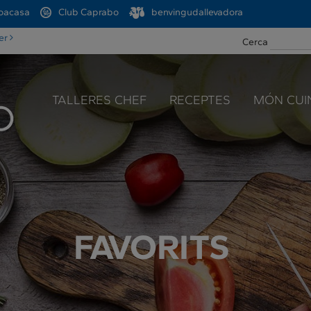
oacasa
Club Caprabo
benvingudallevadora
ter
Cerca
TALLERES CHEF
RECEPTES
MÓN CUI
FAVORITS