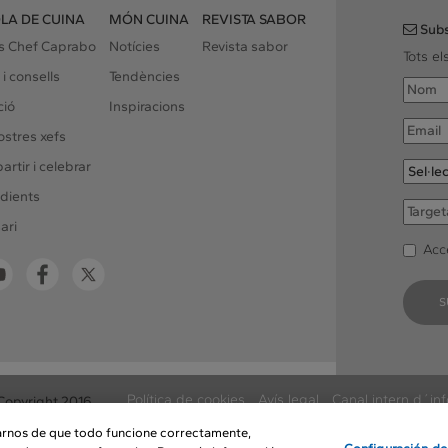
LA DE CUINA
MÓN CUINA
REVISTA SABOR
Subs
rs Chef Caprabo
Notícies
Revista sabor
Tots e
 i consells
Tendències
ció
Inspiracions
ostres xefs
rtir i celebrar
dients
ari
Acc
S
Política de cookies
Avís legal
Canal intern d´in
Copyright 2016
Mapa web
Atenció al client
rarnos de que todo funcione correctamente,