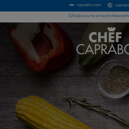
caprabo.com
caprab
Subscriu-te al nostre Newslet