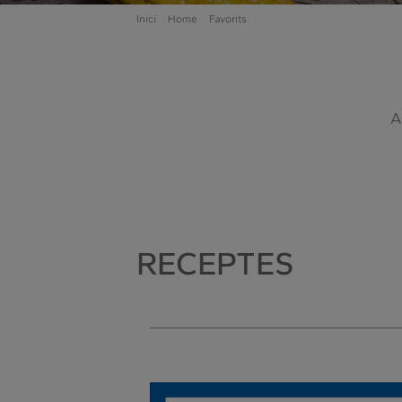
Inici
Home
Favorits
A
RECEPTES