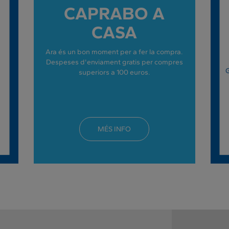
CAPRABO A
CASA
Ara és un bon moment per a fer la compra.
Despeses d'enviament gratis per compres
G
superiors a 100 euros.
MÉS INFO