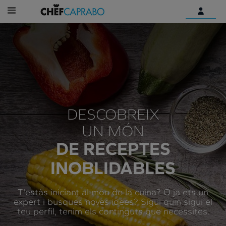
Identifica't
Encara no tens un compte
digital?
Comença aquí
DESCOBREIX
UN MÓN
DE RECEPTES
INOBLIDABLES
T'estàs iniciant al món de la cuina? O ja ets un
expert i busques noves idees? Sigui quin sigui el
teu perfil, tenim els continguts que necessites.