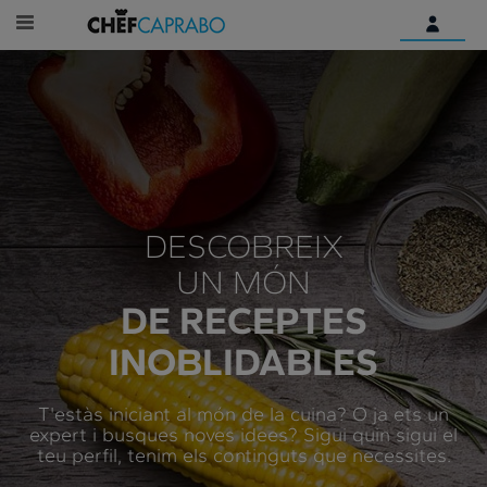
Identifica't
Encara no tens un compte
digital?
Comença aquí
DESCOBREIX
UN MÓN
DE RECEPTES
INOBLIDABLES
T'estàs iniciant al món de la cuina? O ja ets un
expert i busques noves idees? Sigui quin sigui el
teu perfil, tenim els continguts que necessites.