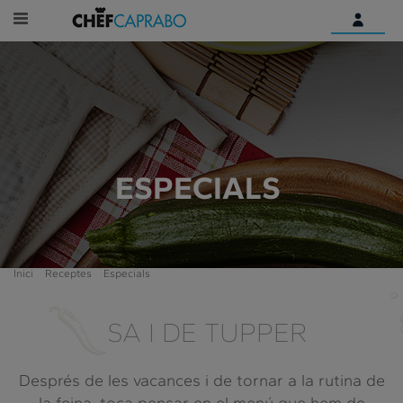
Identifica't
Encara no tens un compte
digital?
Comença aquí
ESPECIALS
Inici
Receptes
Especials
SA I DE TUPPER
Després de les vacances i de tornar a la rutina de