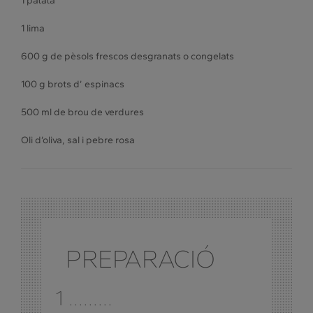
1 patata
1 lima
600 g de pèsols frescos desgranats o congelats
100 g brots d’ espinacs
500 ml de brou de verdures
Oli d’oliva, sal i pebre rosa
PREPARACIÓ
1 .........