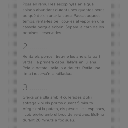
Posa en remull les escopinyes en aigua
salada abundant durant unes quantes hores
perquè deixin anar la sorra. Passat aquest
temps, renta-les bé i cou-les al vapor en una
cassola perquè s’obrin. Separa la carn de les
petxines i reserva-les.
2 .........
Renta els porros i treu-ne les arrels, la part
verda i la primera capa. Talla’ls en juliana.
Pela la patata i talla-la a dauets. Ratlla una
llima i reserva’n la ratlladura.
3 .........
Greixa una olla amb 4 cullerades d’oli i
sofregeix-hi els porros durant 5 minuts.
Afegeix-hi la patata, els pèsols i els espinacs,
i cobreix-ho amb el brou de verdures. Bull-ho
durant 20 minuts a foc suau.