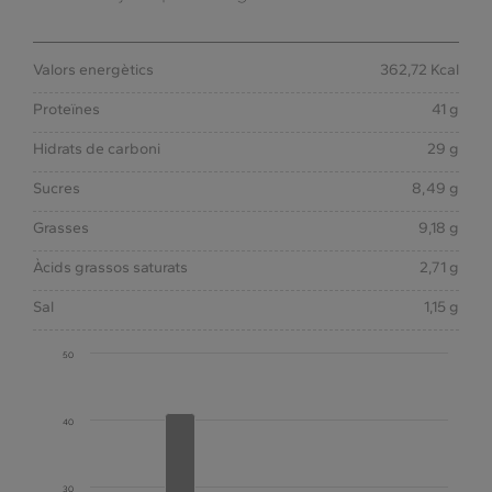
Valors energètics
362,72 Kcal
Proteïnes
41 g
Hidrats de carboni
29 g
Sucres
8,49 g
Grasses
9,18 g
Àcids grassos saturats
2,71 g
Sal
1,15 g
50
40
30