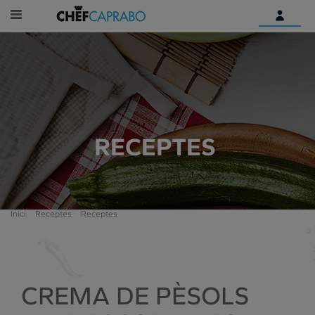
Identifica't
Encara no tens un compte
digital?
Comença aquí
RECEPTES
Inici
Receptes
Receptes
CREMA DE PÈSOLS