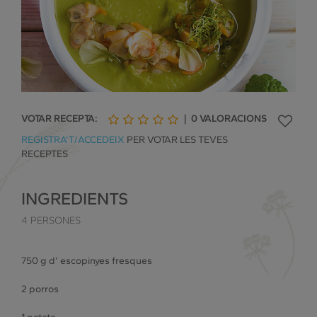
VOTAR RECEPTA:
|
0
VALORACIONS
1
2
3
4
5
REGISTRA'T/ACCEDEIX
PER VOTAR LES TEVES
de
de
de
de
de
RECEPTES
5
5
5
5
5
INGREDIENTS
4 PERSONES
750 g d’ escopinyes fresques
2 porros