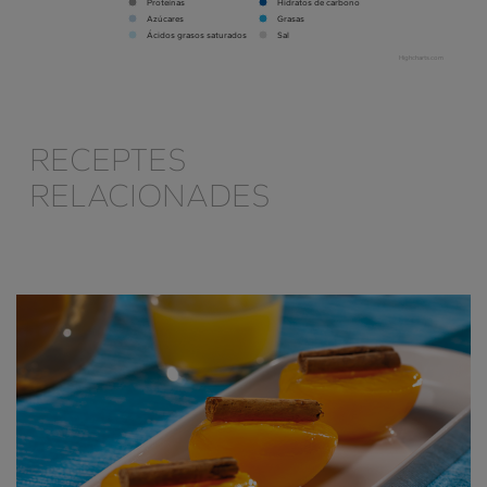
Proteínas
Hidratos de carbono
Azúcares
Grasas
Ácidos grasos saturados
Sal
Highcharts.com
RECEPTES
RELACIONADES