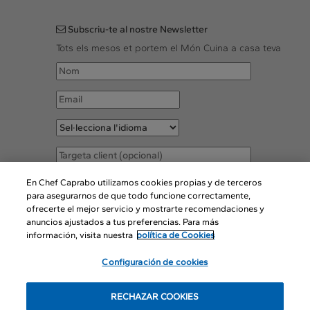
Subscriu-te al nostre Newsletter
Tots els mesos et portem el Món Cuina a casa teva
Accepto les
Condicions legals
En Chef Caprabo utilizamos cookies propias y de terceros
para asegurarnos de que todo funcione correctamente,
ofrecerte el mejor servicio y mostrarte recomendaciones y
SUBSCRIURE
anuncios ajustados a tus preferencias. Para más
información, visita nuestra
política de Cookies
Configuración de cookies
© Copyright 2016
RECHAZAR COOKIES