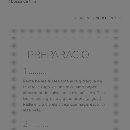
1 bossa de til·la
VEURE MÉS INGREDIENTS
PREPARACIÓ
1 .........
Renta bé les fruites sota el raig d’aigua de
l’aixeta, eixuga-les una mica amb paper
absorbent de cuina i pela els préssecs. Talla
les fruites a grills o a quadradets (al gust).
Ratlla el cítric o els cítrics que hagis escollit i
reserva’ls.
2 .........