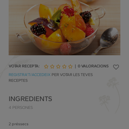
VOTAR RECEPTA:
|
0
VALORACIONS
1
2
3
4
5
REGISTRA'T/ACCEDEIX
PER VOTAR LES TEVES
de
de
de
de
de
RECEPTES
5
5
5
5
5
INGREDIENTS
4 PERSONES
2 préssecs