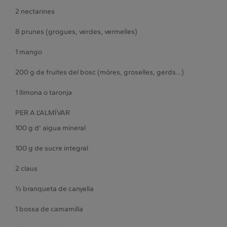
2 nectarines
8 prunes (grogues, verdes, vermelles)
1 mango
200 g de fruites del bosc (móres, groselles, gerds…)
1 llimona o taronja
PER A L'ALMÍVAR
100 g d' aigua mineral
100 g de sucre integral
2 claus
½ branqueta de canyella
1 bossa de camamilla