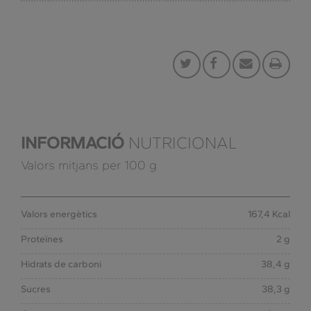
INFORMACIÓ
NUTRICIONAL
Valors mitjans per 100 g
Valors energètics
167,4 Kcal
Proteïnes
2 g
Hidrats de carboni
38,4 g
Sucres
38,3 g