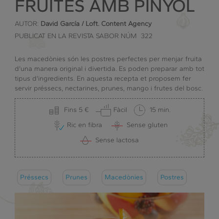
FRUITES AMB PINYOL
AUTOR:
David García / Loft. Content Agency
PUBLICAT EN LA REVISTA SABOR NÚM 322
Les macedònies són les postres perfectes per menjar fruita
d'una manera original i divertida. Es poden preparar amb tot
tipus d'ingredients. En aquesta recepta et proposem fer
servir préssecs, nectarines, prunes, mango i frutes del bosc.
Fins 5 €
Fàcil
15 min.
Ric en fibra
Sense gluten
Sense lactosa
Préssecs
Prunes
Macedònies
Postres