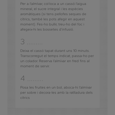
Per a l’almívar, col·loca a un cassó l’aigua
mineral, el sucre integral i les espècies
aromàtiques (si tens pellofes seques de
cítrics, també les pots afegir en aquest
moment). Fes-ho bullir, treu-ho del foc i
afegeix-hi les bossetes d’infusió.
3 .........
Deixa el cassó tapat durant uns 10 minuts.
Transcorregut el temps indicat, passa-ho per
un colador. Reserva l’almívar en fred fins al
moment de servir.
4 .........
Posa les fruites en un bol, aboca-hi l’almívar
per sobre i decora-les amb la ratlladura dels
cítrics