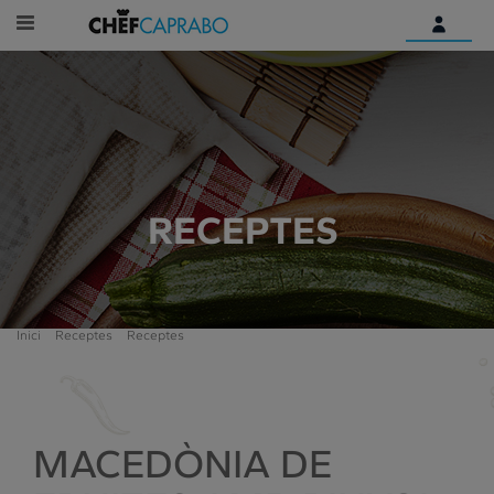
Identifica't
Encara no tens un compte
digital?
Comença aquí
RECEPTES
Inici
Receptes
Receptes
MACEDÒNIA DE