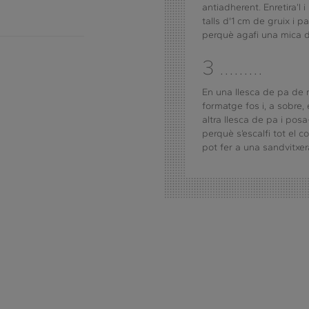
antiadherent. Enretira’l i
talls d'1 cm de gruix i p
perquè agafi una mica d’
3 .........
En una llesca de pa de mo
formatge fos i, a sobre
altra llesca de pa i posa
perquè s’escalfi tot el 
pot fer a una sandvitxer