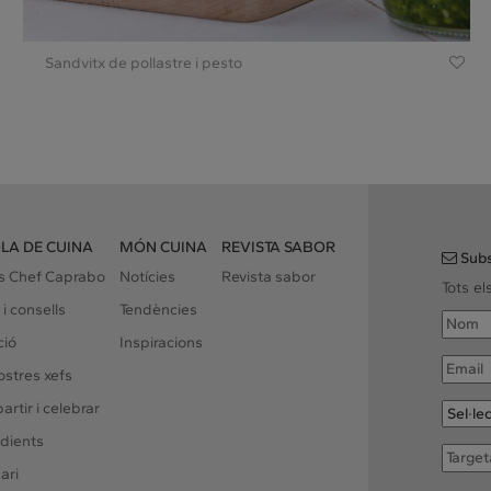
Sandvitx de pollastre i pesto
LA DE CUINA
MÓN CUINA
REVISTA SABOR
Subs
rs Chef Caprabo
Notícies
Revista sabor
Tots e
 i consells
Tendències
ció
Inspiracions
ostres xefs
rtir i celebrar
dients
ari