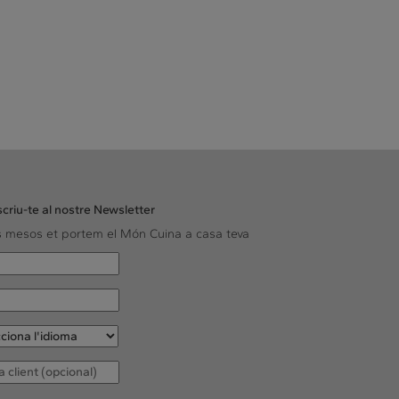
criu-te al nostre Newsletter
ls mesos et portem el Món Cuina a casa teva