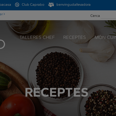
oacasa
Club Caprabo
benvingudallevadora
ter
Cerca
TALLERES CHEF
RECEPTES
MÓN CUI
RECEPTES