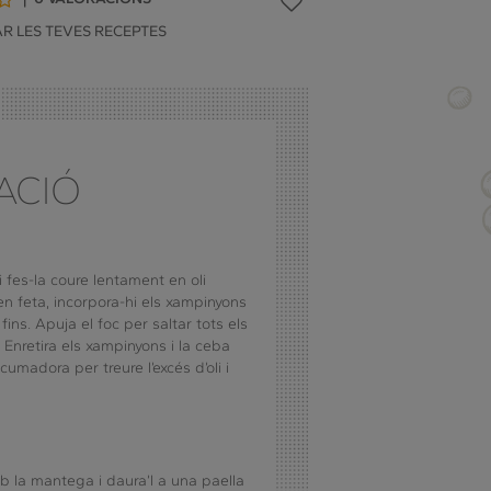
5
R LES TEVES RECEPTES
e
de
5
ACIÓ
 i fes-la coure lentament en oli
ben feta, incorpora-hi els xampinyons
fins. Apuja el foc per saltar tots els
. Enretira els xampinyons i la ceba
umadora per treure l’excés d’oli i
b la mantega i daura’l a una paella