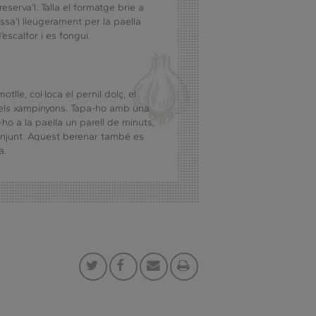
 reserva’l. Talla el formatge brie a
assa’l lleugerament per la paella
escalfor i es fongui.
tlle, col·loca el pernil dolç, el
, els xampinyons. Tapa-ho amb una
-ho a la paella un parell de minuts,
conjunt. Aquest berenar també es
a.