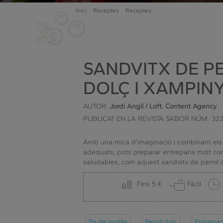
Inici
Receptes
Receptes
SANDVITX DE P
DOLÇ I XAMPIN
AUTOR:
Jordi Anglí / Loft. Content Agency
PUBLICAT EN LA REVISTA SABOR NÚM 32
Amb una mica d'imaginació i combinant els
adequats, pots preparar entrepans molt com
saludables, com aquest sandvitx de pernil d
Fins 5 €
Fàcil
Pa de motlle
Pernil dolç
Entrepa