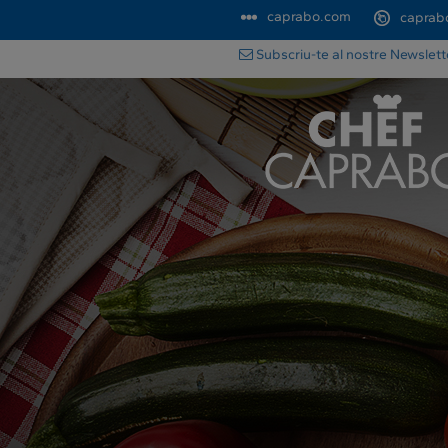
caprabo.com
caprab
Subscriu-te al nostre Newslet