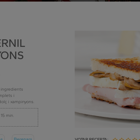
ERNIL
YONS
3
 ingredients
plets i
olç i xampinyons.
15 min.
ns
Berenars
VOTAR RECEPTA: