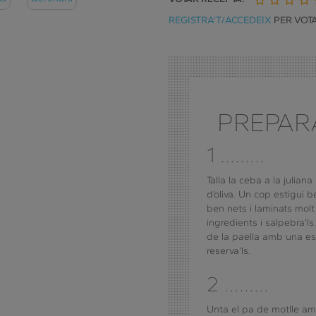
1
2
3
4
REGISTRA'T/ACCEDEIX
PER VOTA
de
de
de
d
5
5
5
5
PREPAR
1 .........
Talla la ceba a la juliana
d’oliva. Un cop estigui 
ben nets i laminats molt 
ingredients i salpebra’ls
de la paella amb una esc
reserva’ls.
2 .........
Unta el pa de motlle am