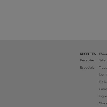
RECEPTES
ESCO
Receptes
Talle
Especials
Trucs
Nutri
Els N
Compa
Ingre
Gloss