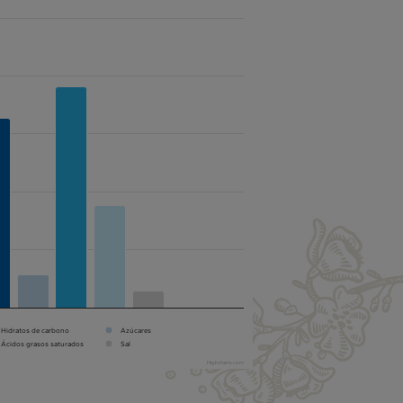
Hidratos de carbono
Azúcares
Ácidos grasos saturados
Sal
Highcharts.com