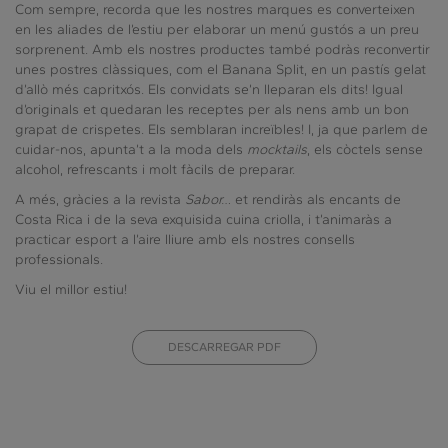
Com sempre, recorda que les nostres marques es converteixen
en les aliades de l’estiu per elaborar un menú gustós a un preu
sorprenent. Amb els nostres productes també podràs reconvertir
unes postres clàssiques, com el Banana Split, en un pastís gelat
d’allò més capritxós. Els convidats se’n lleparan els dits! Igual
d’originals et quedaran les receptes per als nens amb un bon
grapat de crispetes. Els semblaran increïbles! I, ja que parlem de
cuidar-nos, apunta’t a la moda dels
mocktails
, els còctels sense
alcohol, refrescants i molt fàcils de preparar.
A més, gràcies a la revista
Sabor…
et rendiràs als encants de
Costa Rica i de la seva exquisida cuina criolla, i t’animaràs a
practicar esport a l’aire lliure amb els nostres consells
professionals.
Viu el millor estiu!
DESCARREGAR PDF