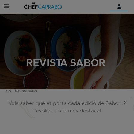
Identifica't
Encara no tens un compte
digital?
Comença aquí
REVISTA SABOR
Inici
Revista sabor
Vols saber què et porta cada edició de Sabor...?
T'expliquem el més destacat.