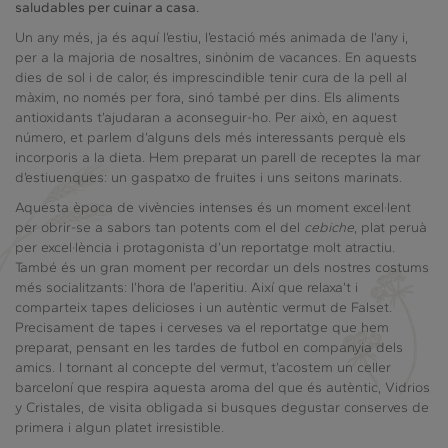
saludables per cuinar a casa.
Un any més, ja és aquí l’estiu, l’estació més animada de l’any i,
per a la majoria de nosaltres, sinònim de vacances. En aquests
dies de sol i de calor, és imprescindible tenir cura de la pell al
màxim, no només per fora, sinó també per dins. Els aliments
antioxidants t’ajudaran a aconseguir-ho. Per això, en aquest
número, et parlem d’alguns dels més interessants perquè els
incorporis a la dieta. Hem preparat un parell de receptes la mar
d’estiuenques: un gaspatxo de fruites i uns seitons marinats.
Aquesta època de vivències intenses és un moment excel·lent
per obrir-se a sabors tan potents com el del
cebiche
, plat peruà
per excel·lència i protagonista d’un reportatge molt atractiu.
També és un gran moment per recordar un dels nostres costums
més socialitzants: l’hora de l’aperitiu. Així que relaxa’t i
comparteix tapes delicioses i un autèntic vermut de Falset.
Precisament de tapes i cerveses va el reportatge que hem
preparat, pensant en les tardes de futbol en companyia dels
amics. I tornant al concepte del vermut, t’acostem un celler
barceloní que respira aquesta aroma del que és autèntic, Vidrios
y Cristales, de visita obligada si busques degustar conserves de
primera i algun platet irresistible.