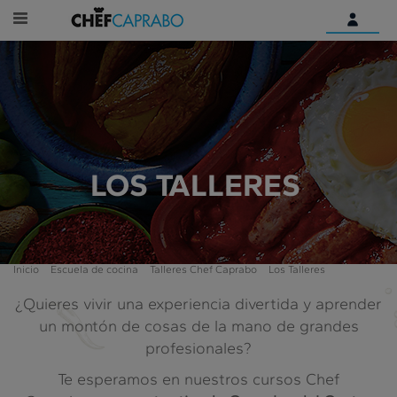
Identifícate
¿Aún no tienes una cuenta
digital?
Empieza aquí
LOS TALLERES
Inicio
Escuela de cocina
Talleres Chef Caprabo
Los Talleres
¿Quieres vivir una experiencia divertida y aprender
un montón de cosas de la mano de grandes
profesionales?
Te esperamos en nuestros cursos Chef