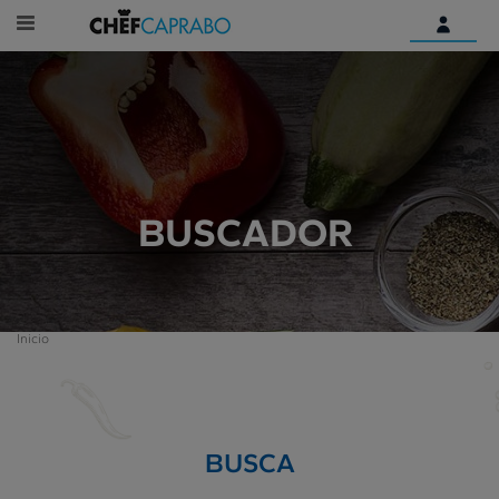
Identifícate
¿Aún no tienes una cuenta
digital?
Empieza aquí
BUSCADOR
Inicio
BUSCA