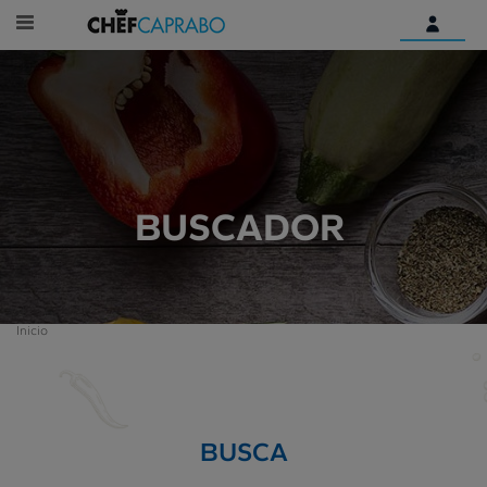
Identifícate
¿Aún no tienes una cuenta
digital?
Empieza aquí
BUSCADOR
Inicio
BUSCA