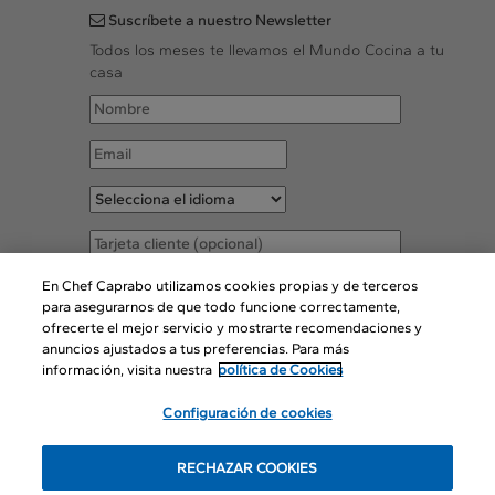
Suscríbete a nuestro Newsletter
Todos los meses te llevamos el Mundo Cocina a tu
casa
Acepto las
Condiciones legales
En Chef Caprabo utilizamos cookies propias y de terceros
para asegurarnos de que todo funcione correctamente,
ofrecerte el mejor servicio y mostrarte recomendaciones y
SUSCRIBIR
anuncios ajustados a tus preferencias. Para más
información, visita nuestra
política de Cookies
Configuración de cookies
© Copyright 2016
RECHAZAR COOKIES