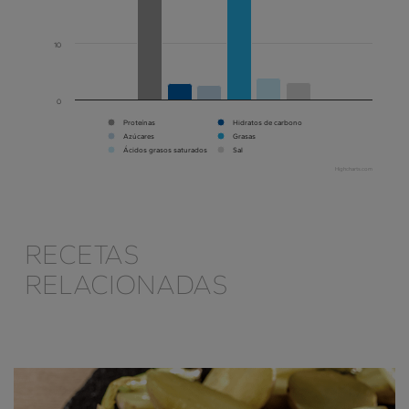
10
0
Proteínas
Hidratos de carbono
Azúcares
Grasas
Ácidos grasos saturados
Sal
Highcharts.com
RECETAS
RELACIONADAS