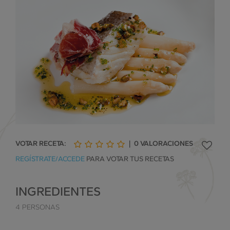
VOTAR RECETA:
|
0
VALORACIONES
1
2
3
4
5
REGÍSTRATE/ACCEDE
PARA VOTAR TUS RECETAS
de
de
de
de
de
5
5
5
5
5
INGREDIENTES
4 PERSONAS