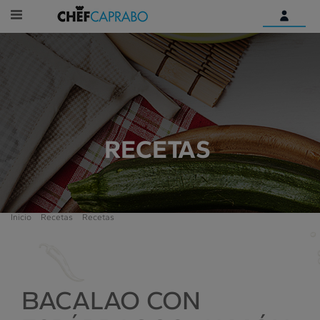
Identifícate
¿Aún no tienes una cuenta
digital?
Empieza aquí
RECETAS
Inicio
Recetas
Recetas
BACALAO CON