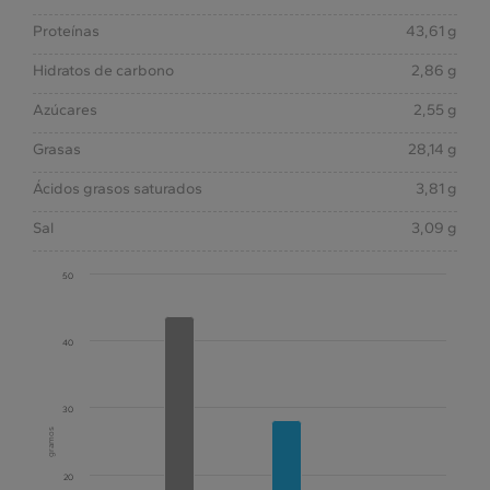
Proteínas
43,61 g
Hidratos de carbono
2,86 g
Azúcares
2,55 g
Grasas
28,14 g
Ácidos grasos saturados
3,81 g
Sal
3,09 g
50
40
30
gramos
20