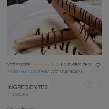
VOTAR RECETA:
|
0
VALORACIONES
1
2
3
4
5
REGÍSTRATE/ACCEDE
PARA VOTAR TUS RECETAS
de
de
de
de
de
5
5
5
5
5
INGREDIENTES
4 PERSONAS
6 yemas de huevo