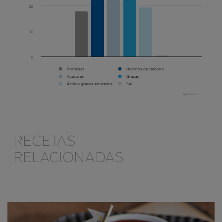
20
10
0
Proteínas
Hidratos de carbono
Azúcares
Grasas
Ácidos grasos saturados
Sal
Highcharts.com
RECETAS
RELACIONADAS