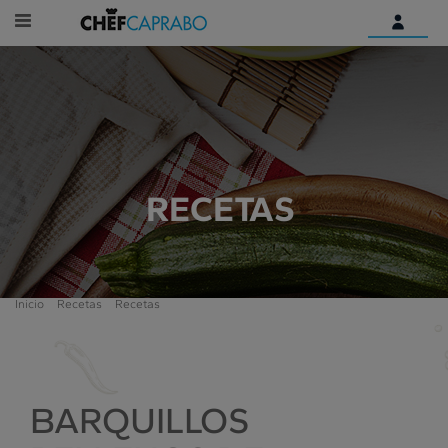
Identifícate
¿Aún no tienes una cuenta
digital?
Empieza aquí
RECETAS
Inicio
Recetas
Recetas
BARQUILLOS