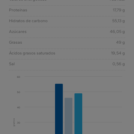
Proteínas
17,79 g
Hidratos de carbono
55,13 g
Azúcares
46,05 g
Grasas
49 g
Ácidos grasos saturados
19,54 g
Sal
0,56 g
60
50
40
gramos
30