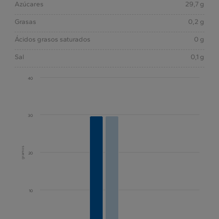
Azúcares
29,7 g
Grasas
0,2 g
Ácidos grasos saturados
0 g
Sal
0,1 g
40
30
gramos
20
10