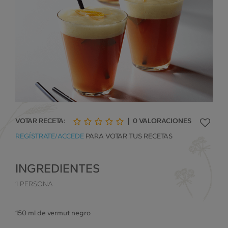
VOTAR RECETA:
|
0
VALORACIONES
1
2
3
4
5
REGÍSTRATE/ACCEDE
PARA VOTAR TUS RECETAS
de
de
de
de
de
5
5
5
5
5
INGREDIENTES
1 PERSONA
150 ml de vermut negro