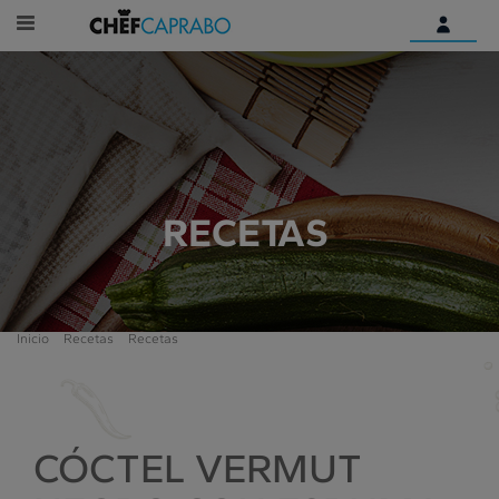
Identifícate
¿Aún no tienes una cuenta
digital?
Empieza aquí
RECETAS
Inicio
Recetas
Recetas
CÓCTEL VERMUT