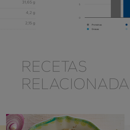
31,65 g
5
4,2 g
0
2,15 g
Proteínas
Grasas
RECETAS
RELACIONADA