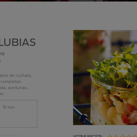
LUBIAS
ncy
4
atos de cuchara,
 completas.
ola, aceitunas…
o!
15 min.
VOTAR RECETA: