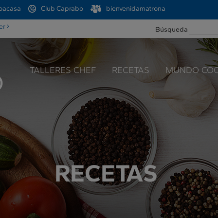
oacasa
Club Caprabo
bienvenidamatrona
ter
Búsqueda
TALLERES CHEF
RECETAS
MUNDO COC
RECETAS