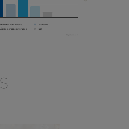
Hidratos de carbono
Azúcares
Ácidos grasos saturados
Sal
Highcharts.com
S