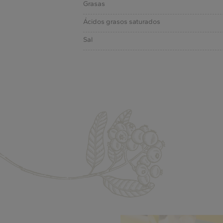
Grasas
Ácidos grasos saturados
Sal