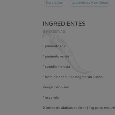
Ensaladas
Legumbres y verduras
INGREDIENTES
8 PERSONAS
1 pimiento rojo
1 pimiento verde
1 cebolla morada
1 bote de aceitunas negras sin hueso
Perejil, cebollino…
1 escarola
2 botes de alubias cocidas (1 kg peso escurr