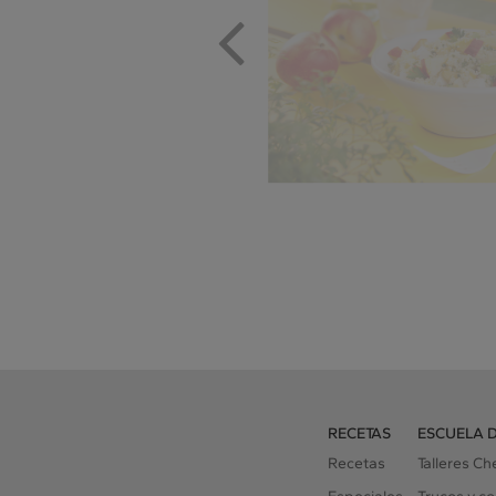
RECETAS
ESCUELA 
Recetas
Talleres C