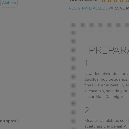
Alubias
1
2
3
4
REGÍSTRATE/ACCEDE
PARA VOTA
de
de
de
de
5
5
5
5
PREPAR
1 .........
Lavar los pimientos, pel
daditos muy pequeños. C
finas. Lavar el perejil y 
la escarola, secarla y tr
escurrirlas. Desmigar el
2 .........
Mezclar las alubias con l
ido aprox.)
aceitunas y el perejil. A