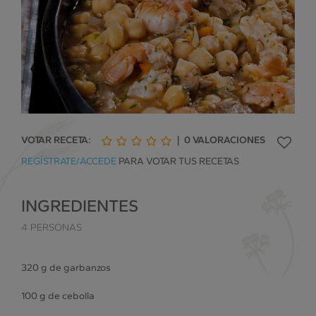
VOTAR RECETA:
|
0
VALORACIONES
1
2
3
4
5
REGÍSTRATE/ACCEDE
PARA VOTAR TUS RECETAS
de
de
de
de
de
5
5
5
5
5
INGREDIENTES
4 PERSONAS
320 g de garbanzos
100 g de cebolla