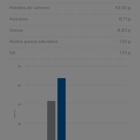
Hidratos de carbono
43,50 g
Azúcares
8,71 g
Grasas
8,83 g
Ácidos grasos saturados
7,52 g
Sal
1,70 g
50
40
30
gramos
20