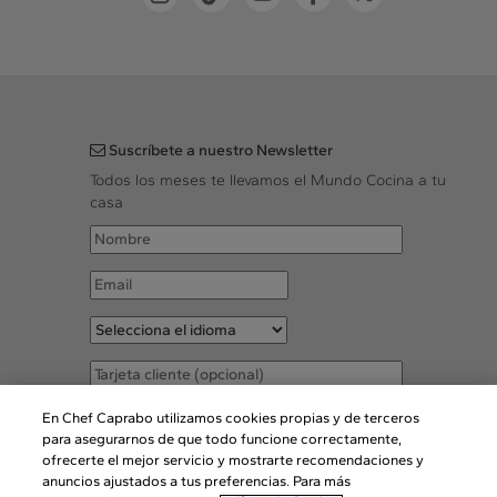
Suscríbete a nuestro Newsletter
Todos los meses te llevamos el Mundo Cocina a tu
casa
Acepto las
Condiciones legales
En Chef Caprabo utilizamos cookies propias y de terceros
para asegurarnos de que todo funcione correctamente,
ofrecerte el mejor servicio y mostrarte recomendaciones y
SUSCRIBIR
anuncios ajustados a tus preferencias. Para más