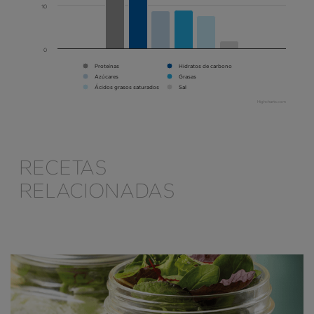
10
0
Proteínas
Hidratos de carbono
Azúcares
Grasas
Ácidos grasos saturados
Sal
Highcharts.com
RECETAS
RELACIONADAS