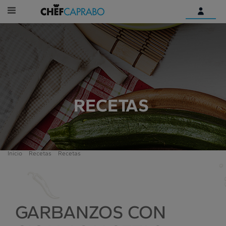
Identifícate
¿Aún no tienes una cuenta
digital?
Empieza aquí
RECETAS
Inicio
Recetas
Recetas
GARBANZOS CON