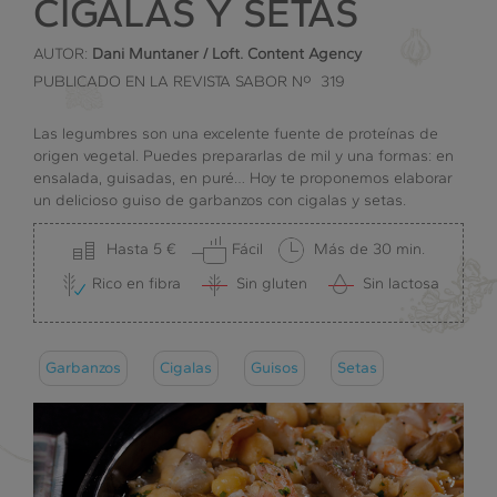
CIGALAS Y SETAS
AUTOR:
Dani Muntaner / Loft. Content Agency
PUBLICADO EN LA REVISTA SABOR Nº 319
Las legumbres son una excelente fuente de proteínas de
origen vegetal. Puedes prepararlas de mil y una formas: en
ensalada, guisadas, en puré… Hoy te proponemos elaborar
un delicioso guiso de garbanzos con cigalas y setas.
Hasta 5 €
Fácil
Más de 30 min.
Rico en fibra
Sin gluten
Sin lactosa
Garbanzos
Cigalas
Guisos
Setas