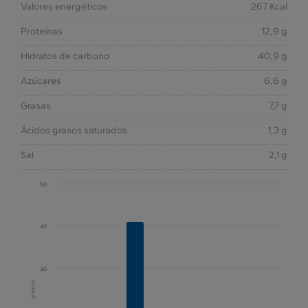
Valores energéticos
267 Kcal
Proteínas
12,9 g
Hidratos de carbono
40,9 g
Azúcares
6,6 g
Grasas
7,7 g
Ácidos grasos saturados
1,3 g
Sal
2,1 g
50
40
30
gramos