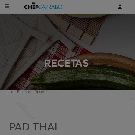
Identifícate
¿Aún no tienes una cuenta
digital?
Empieza aquí
RECETAS
Inicio
Recetas
Recetas
PAD THAI