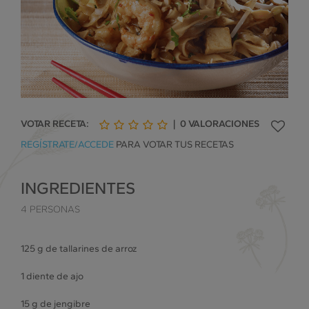
VOTAR RECETA:
|
0
VALORACIONES
1
2
3
4
5
REGÍSTRATE/ACCEDE
PARA VOTAR TUS RECETAS
de
de
de
de
de
5
5
5
5
5
INGREDIENTES
4 PERSONAS
125 g de tallarines de arroz
1 diente de ajo
15 g de jengibre