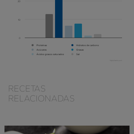
20
10
0
Proteínas
Hidratos de carbono
Azúcares
Grasas
Ácidos grasos saturados
Sal
Highcharts.com
RECETAS
RELACIONADAS