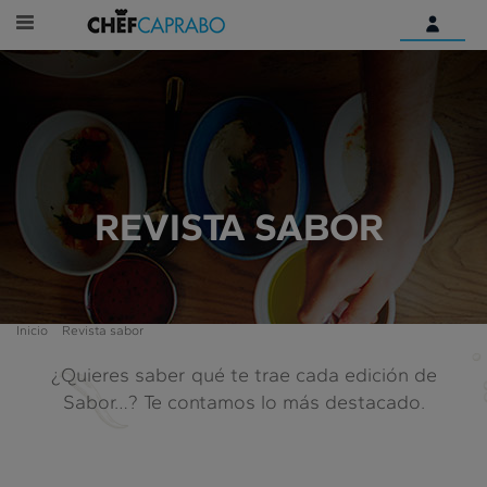
Identifícate
¿Aún no tienes una cuenta
digital?
Empieza aquí
REVISTA SABOR
Inicio
Revista sabor
¿Quieres saber qué te trae cada edición de
Sabor…? Te contamos lo más destacado.