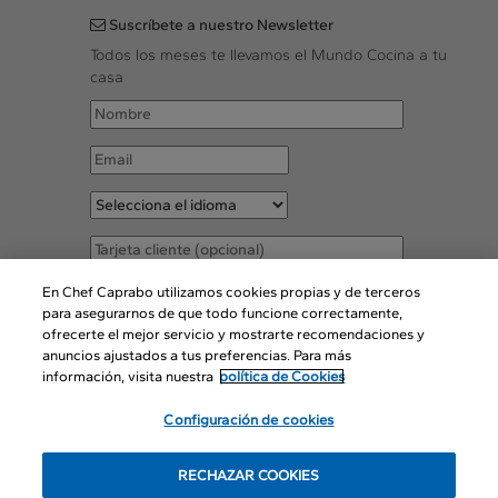
Suscríbete a nuestro Newsletter
Todos los meses te llevamos el Mundo Cocina a tu
casa
Acepto las
Condiciones legales
En Chef Caprabo utilizamos cookies propias y de terceros
para asegurarnos de que todo funcione correctamente,
ofrecerte el mejor servicio y mostrarte recomendaciones y
SUSCRIBIR
anuncios ajustados a tus preferencias. Para más
información, visita nuestra
política de Cookies
Configuración de cookies
© Copyright 2016
RECHAZAR COOKIES