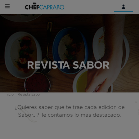
Identifícate
¿Aún no tienes una cuenta
digital?
Empieza aquí
REVISTA SABOR
Inicio
Revista sabor
¿Quieres saber qué te trae cada edición de
Sabor…? Te contamos lo más destacado.